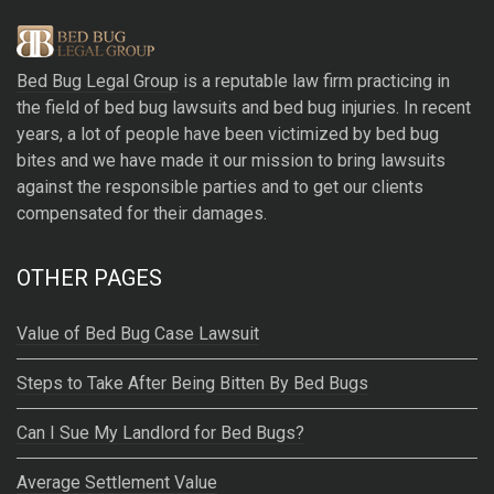
t
e
r
Bed Bug Legal Group
is a reputable law firm practicing in
n
the field of bed bug lawsuits and bed bug injuries. In recent
a
years, a lot of people have been victimized by bed bug
t
bites and we have made it our mission to bring lawsuits
i
against the responsible parties and to get our clients
v
compensated for their damages.
e
:
OTHER PAGES
Value of Bed Bug Case Lawsuit
Steps to Take After Being Bitten By Bed Bugs
Can I Sue My Landlord for Bed Bugs?
Average Settlement Value